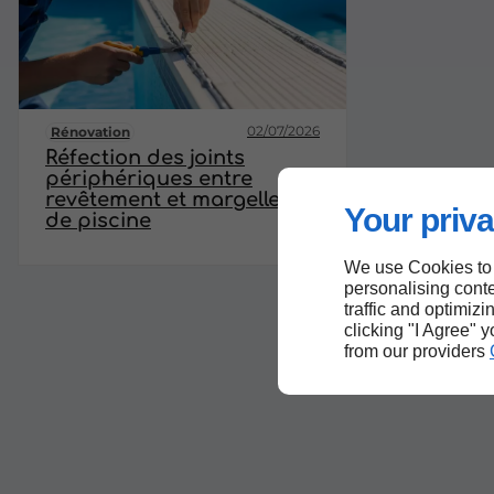
02/07/2026
Rénovation
Réfection des joints
périphériques entre
revêtement et margelles
Your priva
de piscine
We use Cookies to
personalising conte
traffic and optimizi
clicking "I Agree" 
from our providers