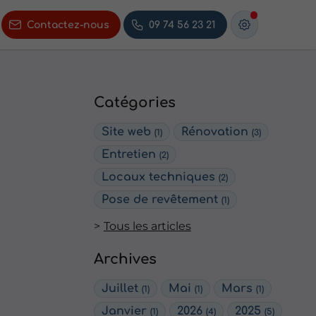
Contactez-nous
09 74 56 23 21
Catégories
Site web
Rénovation
(1)
(3)
Entretien
(2)
Locaux techniques
(2)
Pose de revêtement
(1)
Tous les articles
Archives
Juillet
Mai
Mars
(1)
(1)
(1)
Janvier
2026
2025
(1)
(4)
(5)