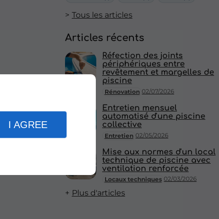
Tous les articles
Articles récents
Réfection des joints
périphériques entre
revêtement et margelles de
piscine
02/07/2026
Rénovation
Entretien mensuel
automatisé d'une piscine
I AGREE
collective
02/05/2026
Entretien
Mise aux normes d'un local
technique de piscine avec
ventilation renforcée
02/03/2026
Locaux techniques
Plus d'articles