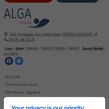
146 Impasse du Colombier,
69210
SAVIGNY
09 74 56 23 21
Lun - Sam
: 08h00 - 12h00 | 13h30 - 18h00
Jours fériés
:
sur RDV
Accueil
Contactez-nous
Mentions légales
Plan du site
Your privacy is our priority