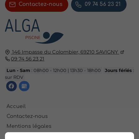
Contactez-nous
09 74 56 23 21
146 Impasse du Colombier,
69210
SAVIGNY
09 74 56 23 21
Lun - Sam
: 08h00 - 12h00 | 13h30 - 18h00
Jours fériés
:
sur RDV
Accueil
Contactez-nous
Mentions légales
Plan du site